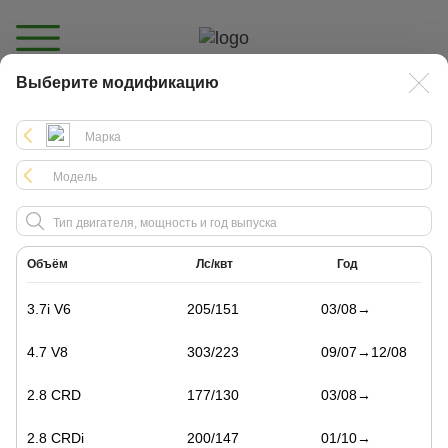
Выберите модификацию
Каталог
Объём
Лс/квт
Год
3.7i V6
205/151
03/08→
4.7 V8
303/223
09/07→12/08
2.8 CRD
177/130
03/08→
2.8 CRDi
200/147
01/10→