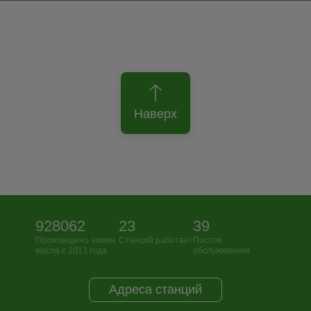
Наверх
928062
23
39
Произведено замен
Станций работает
Постов
масла с 2013 года
обслуживания
Адреса станций