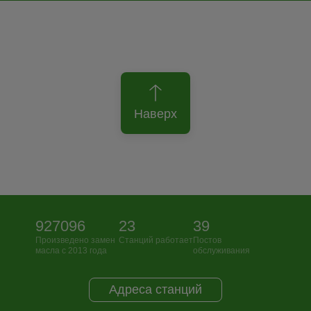
Наверх
927096
23
39
Произведено замен
Станций работает
Постов
масла с 2013 года
обслуживания
Адреса станций