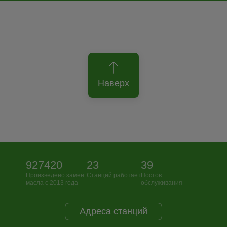
Наверх
927420
23
39
Произведено замен
Станций работает
Постов
масла с 2013 года
обслуживания
Адреса станций