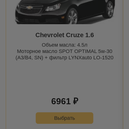
Range Rover Sport II (LW) |13-
Range Rover Sport II (LW, L494) | 13-
Range Rover Sport |05-
Chevrolet Cruze 1.6
Range Rover Velar (L560) | 17-
Объем масла: 4.5л
Моторное масло SPOT OPTIMAL 5w-30
(A3/B4, SN) + фильтр
LYNXauto
LO-1520
6961 ₽
Выбрать