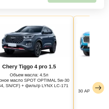
Chery Tiggo 4 pro 1.5
Hava
Объем масла: 4.5л
Объе
рное масло SPOT OPTIMAL 5w-30
Масло 
B4, SN/CF) + фильтр LYNX LC-171
Profe
30 API SP, AC