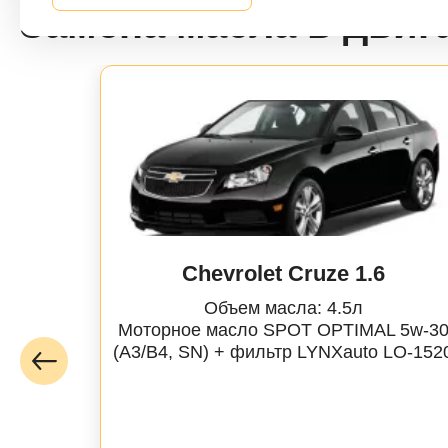
Замена масла в двиг
CX-3 (DK) | 1
CX-30 | 19-
CX-5 (KE) | 1
CX-5 (KF) | 1
CX-7 (ER) | 0
Chevrolet Cruze 1.6
CX-9 (TB) | 0
Объем масла: 4.5л
Моторное масло SPOT OPTIMAL 5w-3
CX-9 (TC) | 1
(A3/B4, SN) + фильтр
LYNXauto
LO-152