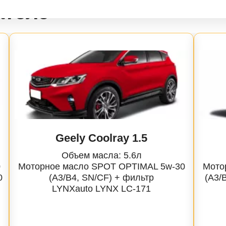
ателе
5-
2-
7-
7-
Geely Coolray 1.5
7-
Объем масла: 5.6л
0
Моторное масло SPOT OPTIMAL 5w-30
Мото
6-
0
(A3/B4, SN/CF) + фильтр
(A3/
LYNXauto
LYNX LC-171