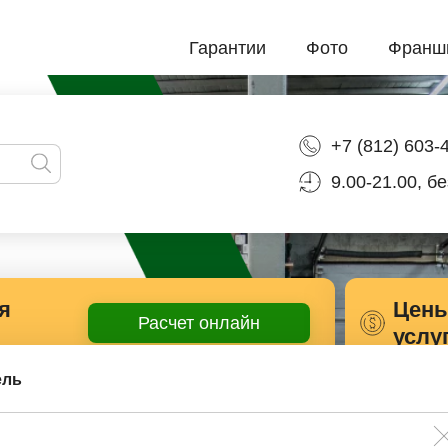
Гарантии
Фото
Франш
+7 (812) 603-
9.00-21.00, б
я
Цены
Расчет онлайн
услу
ель