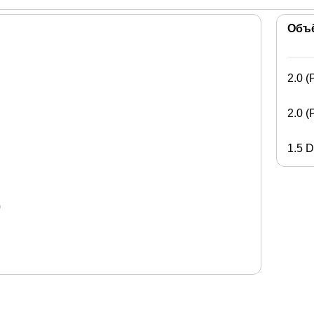
Объ
2.0 
39
2.0 
тов
луживания
1.5 
0