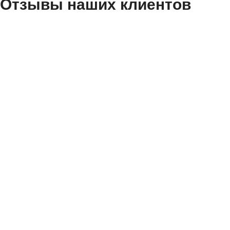
Отзывы наших клиентов
А что так деше
Все масла, которые е
и сертифицированными
А фильтр есть