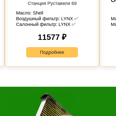
О
Станция Руставели 69
Масло: Shell
Воздушный фильтр: LYNX ✅
Ма
Салонный фильтр: LYNX ✅
М
11577 ₽
Он
Выбор
Дата и
Контактн
Подробнее
автосервиса
время
данные
несколько услуг
История