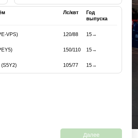
ём
Лс/квт
Год
выпуска
(PE-VPS)
120/88
15→
(PEY5)
150/110
15→
D (S5Y2)
105/77
15→
Далее