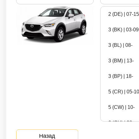
Санкт-Петербурге
2 (DE) | 07-15
3 (BK) | 03-09
927096
24
3 (BL) | 08-
Произведено замен
Станций
Пос
3 (BM) | 13-
масла с 2013 года
в городе
обс
3 (BP) | 18-
Выберите время и место для замены масла
5 (CR) | 05-1
Записаться онлайн
5 (CW) | 10-
6 (GH) | 08-
Назад
6 (GJ) | 13-