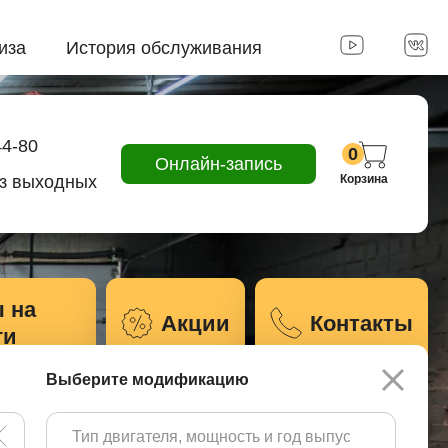
иза
История обслуживания
44-80
0
Онлайн-запись
ез выходных
Корзина
 на
Акции
Контакты
ги
Выберите модификацию