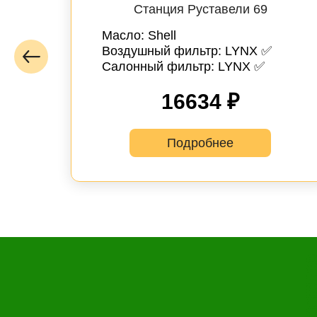
Станция Руставели 69
Масло: Shell
Воздушный фильтр: LYNX ✅
Салонный фильтр: LYNX ✅
16634 ₽
Выбор
Подробнее
услуги
Выберите одну или 