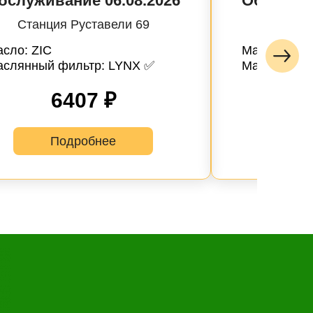
бслуживание 06.08.2026
Обслужив
Станция Руставели 69
Станци
сло: ZIC
Масло: SP
аслянный фильтр: LYNX ✅
Маслянный
6407 ₽
лайн запись
ые
Успешная
Подробнее
запись
Далее
 обслуживания