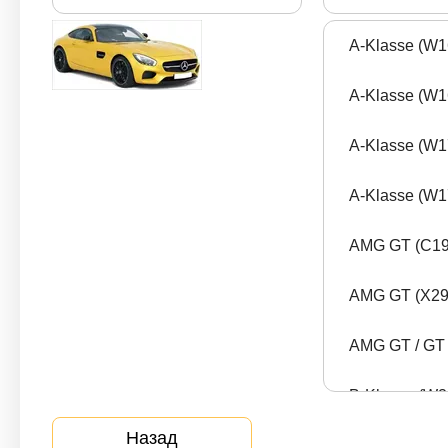
Санкт-Петербурге
A-Klasse (W16
A-Klasse (W16
927096
24
A-Klasse (W17
Произведено замен
Станций
Пос
A-Klasse (W17
масла с 2013 года
в городе
обс
AMG GT (C190
Выберите время и место для замены масла
AMG GT (X290
Записаться онлайн
AMG GT / GT 
B-Klasse (W24
Назад
B-Klasse (W2