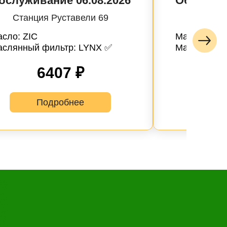
бслуживание 06.08.2026
Обслужив
Станция Руставели 69
Станци
сло: ZIC
Масло: SP
аслянный фильтр: LYNX ✅
Маслянный
6407 ₽
лайн запись
ые
Успешная
Подробнее
запись
Далее
 обслуживания