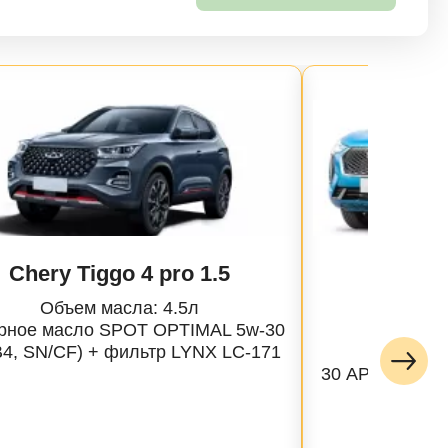
Chery Tiggo 4 pro 1.5
Hava
Объем масла: 4.5л
Объе
рное масло SPOT OPTIMAL 5w-30
Масло 
B4, SN/CF) + фильтр LYNX LC-171
Profe
30 API SP, AC