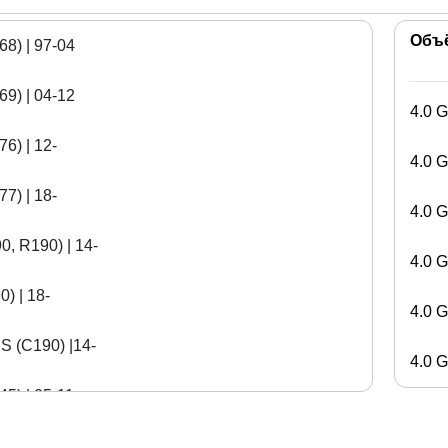
Объ
8) | 97-04
9) | 04-12
4.0 G
39
6) | 12-
4.0 G
тов
7) | 18-
луживания
4.0 G
, R190) | 14-
4.0 G
) | 18-
4.0 G
S (C190) |14-
4.0 G
5) | 05-11
46 + W242) | 11-