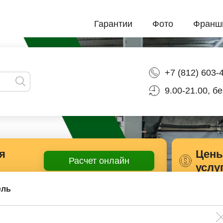
Гарантии
Фото
Франш
+7 (812) 603-
9.00-21.00, б
я
Цены
Расчет онлайн
услу
ель