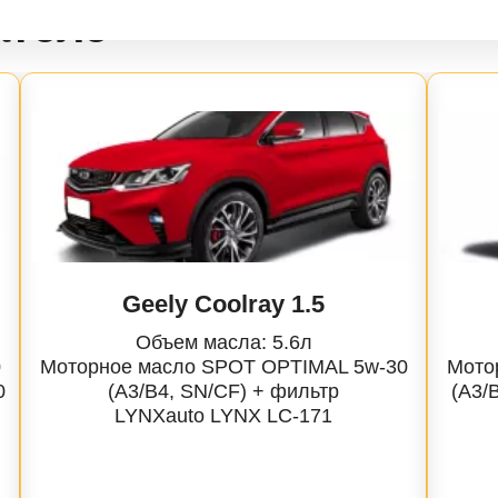
ателе
7) | 18-
02/S202) | 93-01
03/C203/S203) | 00-11
04/C204/S204) | 07-14
04/C204/S204) |07-
Geely Coolray 1.5
05/A205/C205/S205) | 14-
Объем масла: 5.6л
0
Моторное масло SPOT OPTIMAL 5w-30
Мото
05/C205/S205) |14-
0
(A3/B4, SN/CF) + фильтр
(A3/
LYNXauto
LYNX LC-171
05/S205) |14-
| 12-