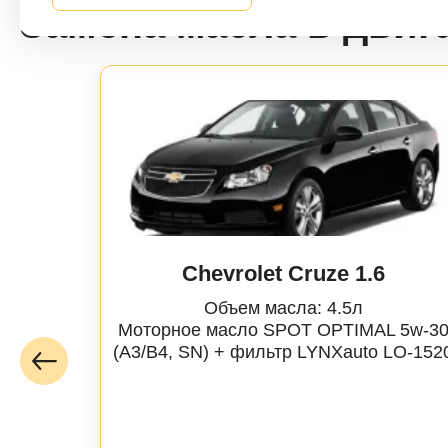
Замена масла в двиг
B-Klasse (W24
C-Klasse (W2
C-Klasse (W2
C-Klasse (W2
C-Klasse (W2
Chevrolet Cruze 1.6
C-Klasse (W2
Объем масла: 4.5л
Моторное масло SPOT OPTIMAL 5w-3
C-Klasse (W2
(A3/B4, SN) + фильтр
LYNXauto
LO-152
C-Klasse (W2
Citan (W415) 