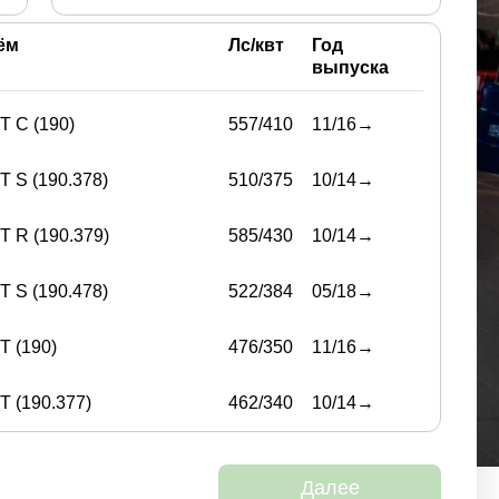
ём
Лс/квт
Год
выпуска
T C (190)
557/410
11/16→
T S (190.378)
510/375
10/14→
T R (190.379)
585/430
10/14→
T S (190.478)
522/384
05/18→
T (190)
476/350
11/16→
T (190.377)
462/340
10/14→
Далее