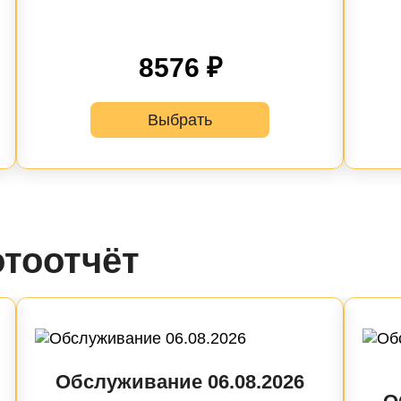
9-06
8576 ₽
6-
Выбрать
7) | 13-
19-
08-
тоотчёт
 | 02-09
 97-03
LS Shooting Brake (X218) | 10-
Обслуживание 06.08.2026