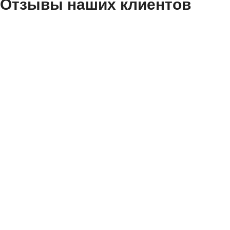
Отзывы наших клиентов
GLE / GLS (W1
GLE Coupé (C
GLK (X204) | 
GLK (X204) |
M-Klasse (W1
M-Klasse (W16
А что так деше
M-Klasse (W16
Все масла, которые е
и сертифицированными
Maybach (W24
Maybach II (X
А фильтр есть