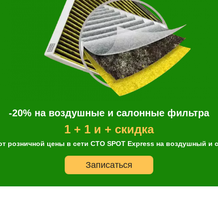
 19-
мер телефона
ОК
3) 2018- | 18-
6-
-
6) | 12-
-20% на воздушные и салонные фильтра
13-
1 + 1 и + скидка
от розничной цены в сети СТО SPOT Express на воздушный и
15-
Записаться
upé (X253/C253) | 15-
 15-