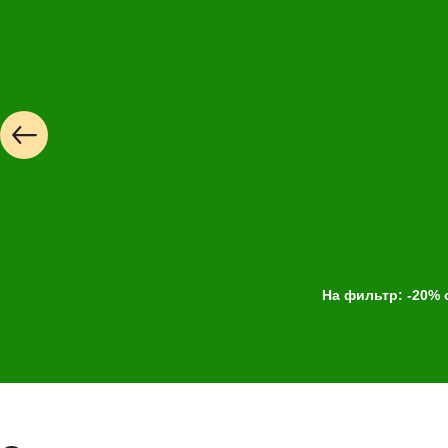
EQC (W293) |
Но
G-Klasse (W46
GL (X164) | 0
GL (X166) |12
GL / GLS (X16
GLA (X156) | 
На фильтр: -20% 
GLC (X253) |
GLC / GLC Co
GLE (W166) |