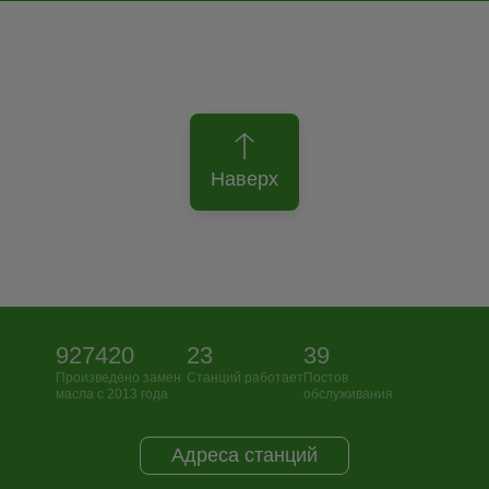
Наверх
927420
23
39
Произведено замен
Станций работает
Постов
масла с 2013 года
обслуживания
Адреса станций