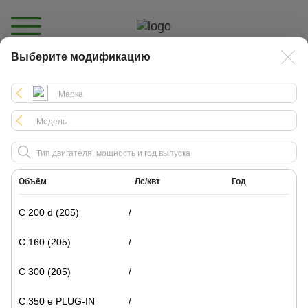
Выберите модификацию
Каталог
Объём
Лс/квт
Год
C 200 d (205)
/
C 160 (205)
/
C 300 (205)
/
C 350 e PLUG-IN
/