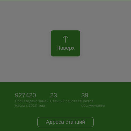
Наверх
927420
23
39
Произведено замен
Станций работает
Постов
масла с 2013 года
обслуживания
Адреса станций