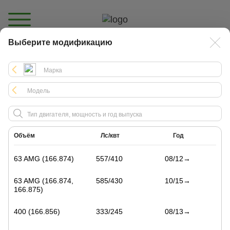
Выберите модификацию
Каталог
Объём
Лс/квт
Год
63 AMG (166.874)
557/410
08/12→
63 AMG (166.874,
585/430
10/15→
166.875)
400 (166.856)
333/245
08/13→