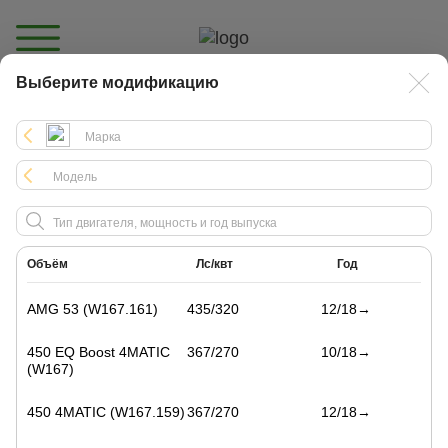
Выберите модификацию
Каталог
Объём
Лс/квт
Год
AMG 53 (W167.161)
435/320
12/18→
450 EQ Boost 4MATIC
367/270
10/18→
(W167)
450 4MATIC (W167.159)
367/270
12/18→