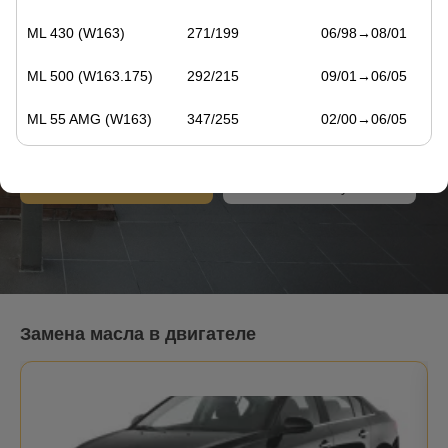
Замена масла в Санкт-
Петербурге
ML 430 (W163)
271/199
06/98→08/01
с 9:00 до 21:00 без выходных
ML 500 (W163.175)
292/215
09/01→06/05
Санкт-Петербург
ML 55 AMG (W163)
347/255
02/00→06/05
24 адресов станций
ML 270 CDI (W163)
164/120
12/99→06/05
Записаться онлайн
Стоимость обслуживания
ML 400 CDI (W163)
250/184
09/01→06/05
Замена масла в двигателе