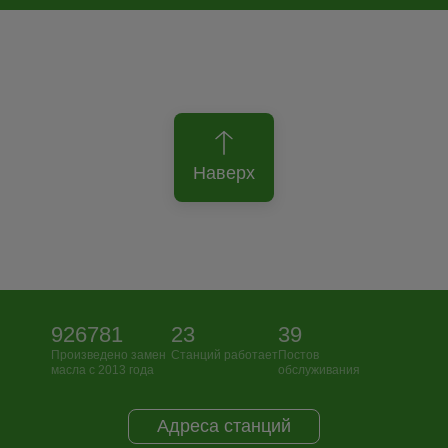
Наверх
926781
23
39
Произведено замен
Станций работает
Постов
масла с 2013 года
обслуживания
Адреса станций