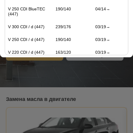
Замена масла в Санкт-
Петербурге
V 250 CDI BlueTEC
190/140
04/14→
(447)
с 9:00 до 21:00 без выходных
V 300 CDI / d (447)
239/176
03/19→
Санкт-Петербург
24 адресов станций
V 250 CDI / d (447)
190/140
03/19→
V 220 CDI / d (447)
163/120
03/19→
Записаться онлайн
Стоимость обслуживания
Замена масла в двигателе