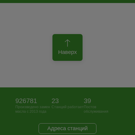
Наверх
926781
23
39
Произведено замен
Станций работает
Постов
масла с 2013 года
обслуживания
Адреса станций