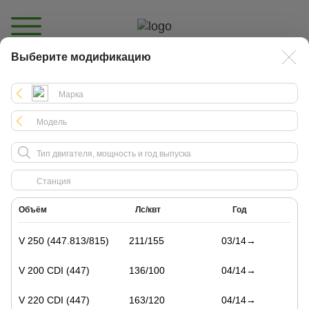
Выберите модификацию
Каталог
Объём
Лс/квт
Год
V 250 (447.813/815)
211/155
03/14→
V 200 CDI (447)
136/100
04/14→
V 220 CDI (447)
163/120
04/14→