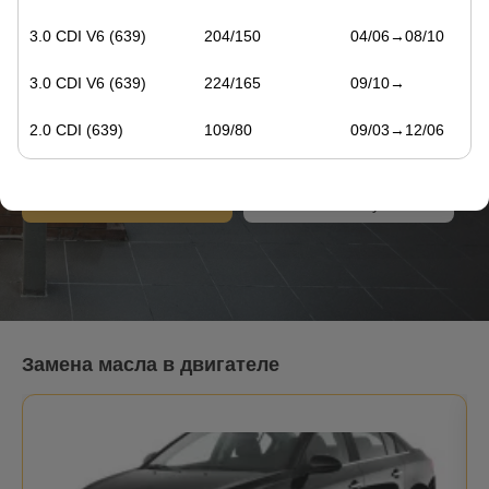
Замена масла в Санкт-
Петербурге
3.0 CDI V6 (639)
204/150
04/06→08/10
с 9:00 до 21:00 без выходных
3.0 CDI V6 (639)
224/165
09/10→
Санкт-Петербург
2.0 CDI (639)
109/80
09/03→12/06
24 адресов станций
2.2 CDI (639)
150/110
09/03→08/10
Записаться онлайн
Стоимость обслуживания
2.0 CDI (639)
116/85
09/06→08/10
2.0 CDI (639)
136/100
09/10→
2.2 CDI (639)
163/120
09/10→
Замена масла в двигателе