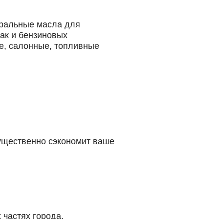
еральные масла для
так и бензиновых
е, салонные, топливные
существенно сэкономит ваше
 частях города.