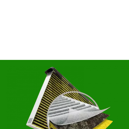
Он
Выбор
Дата и
Контактн
автосервиса
время
данные
несколько услуг
История
мер телефона
ОК