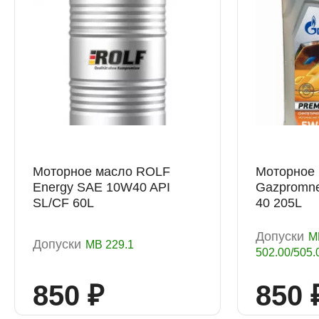
Моторное масло ROLF
Моторное
Energy SAE 10W40 API
Gazpromne
SL/CF 60L
40 205L
Допуски
M
Допуски
МВ 229.1
502.00/505.0
850 ₽
850 