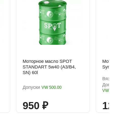
Моторное масло SPOT
Мото
STANDART 5w40 (A3/B4,
Synth
SN) 60l
Вязко
Допу
Допуски
VW 500.00
VW 50
950 ₽
12