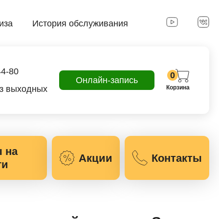
иза
История обслуживания
44-80
0
Онлайн-запись
ез выходных
Корзина
 на
Акции
Контакты
ги