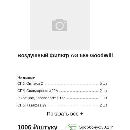
Воздушный фильтр AG 689 GoodWill
Наличие
СПб, Оптиков 2
5 шт
СПб, Солидарности 22А
2 шт
Рыбацкое, Караваевская 15а
1 шт
СПб, Казакова 29
2 шт
Показать все +
Кузнецовская 60
1 шт
1006 ₽/штуку
Spot-бонус:
30.2 ₽