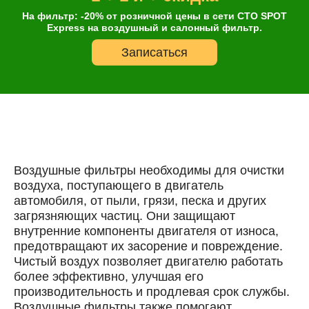
На фильтр: -20% от розничной цены в сети СТО SPOT
Express на воздушный и салонный фильтр.
Онлайн запись
Записаться
Выберите одну или несколько услуг
История обслуживания
Номер телефона
Далее
ОК
Воздушные фильтры необходимы для очистки
воздуха, поступающего в двигатель
автомобиля, от пыли, грязи, песка и других
загрязняющих частиц. Они защищают
внутренние компоненты двигателя от износа,
предотвращают их засорение и повреждение.
Чистый воздух позволяет двигателю работать
более эффективно, улучшая его
производительность и продлевая срок службы.
Воздушные фильтры также помогают