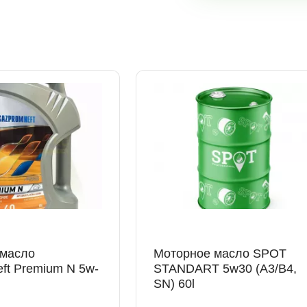
Санкт-Петербург, Полюстровский проспект, 
Санкт-Петербург, Индустриальный проспект,
СПб, Казакова 29
Центральная ул., 25, Кудрово, Ленинградска
 масло
Моторное масло SPOT
ft Premium N 5w-
STANDART 5w30 (A3/B4,
SN) 60l