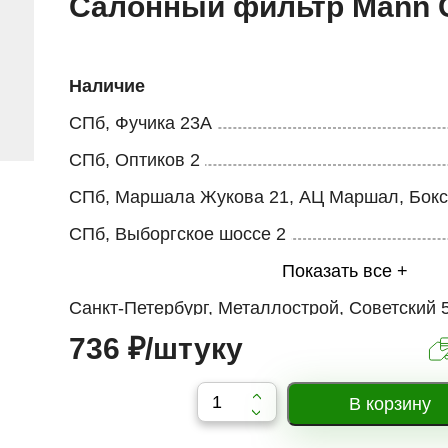
Салонный фильтр Mann 
Наличие
СПб, Фучика 23А
СПб, Оптиков 2
СПб, Маршала Жукова 21, АЦ Маршал, Бокс
СПб, Выборгское шоссе 2
Показать все +
Санкт-Петербург, Металлострой, Советский 
736 ₽/штуку
Кубинская 82к3
Рыбацкое, Караваевская 15а
Типанова 20к1