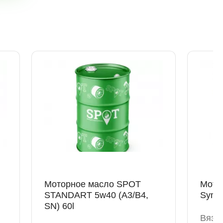
59к1
3 шт
 47к1Б
1 шт
1 шт
я обл., 188689
2 шт
Моторное масло SPOT
Мото
STANDART 5w40 (A3/B4,
Synth
SN) 60l
Вязко