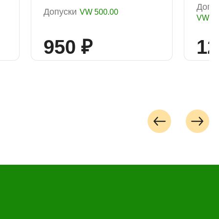
Допу
Допуски
VW 500.00
VW 50
950 ₽
12
лайн запись
ые
Успешная
запись
Далее
 обслуживания