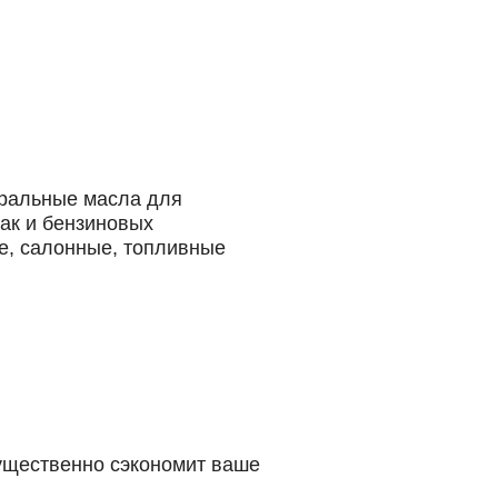
еральные масла для
так и бензиновых
е, салонные, топливные
существенно сэкономит ваше