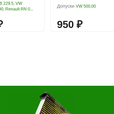
B 229.5, VW
Допуски
VW 500.00
0, Renault RN 0...
₽
950 ₽
Он
Выбор
Дата и
Контактн
автосервиса
время
данные
несколько услуг
История
мер телефона
ОК