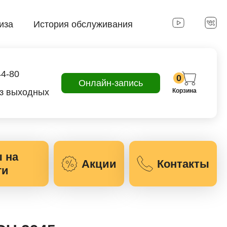
иза
История обслуживания
44-80
0
Онлайн-запись
ез выходных
Корзина
 на
Акции
Контакты
ги