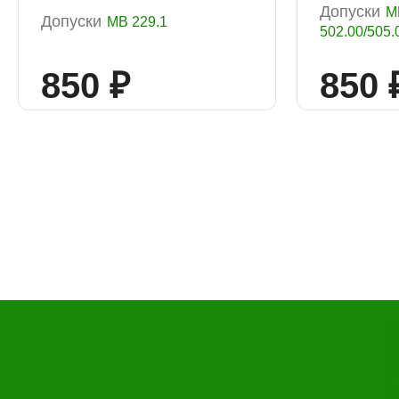
Допуски
M
Допуски
МВ 229.1
502.00/505.0
850 ₽
850 
Выбор
услуги
Выберите одну или 
Но