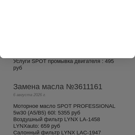
Замена масла №3611200
6 августа 2026 г.
Моторное масло Liqui Moly 5W-30 Top Tec
205l:
11880 руб
Масляный фильтр LYNX LC-1047
LYNXauto:
689 руб
Услуги SPOT промывка двигателя :
495
руб
Замена масла №3611161
6 августа 2026 г.
Моторное масло SPOT PROFESSIONAL
5w30 (A5/B5) 60l:
5355 руб
Воздушный фильтр LYNX LA-1458
LYNXauto:
659 руб
Салонный фильтр LYNX LAC-1947