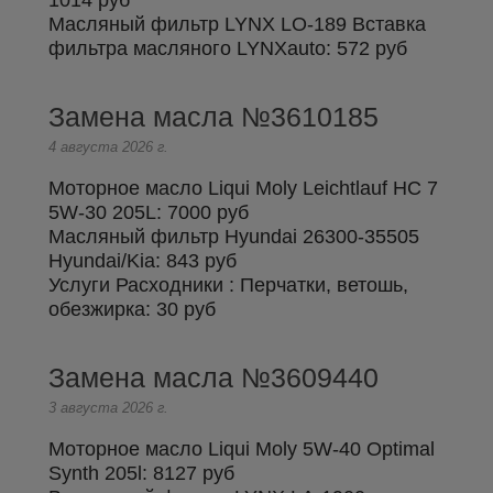
1014 руб
Выберите одну или несколько услуг
Масляный фильтр LYNX LO-189 Вставка
История обслуживания
фильтра масляного LYNXauto:
572 руб
Номер телефона
Замена масла №3610185
Далее
ОК
4 августа 2026 г.
Моторное масло Liqui Moly Leichtlauf HC 7
5W-30 205L:
7000 руб
Масляный фильтр Hyundai 26300-35505
Hyundai/Kia:
843 руб
Услуги Расходники : Перчатки, ветошь,
обезжирка:
30 руб
Замена масла №3609440
3 августа 2026 г.
Моторное масло Liqui Moly 5W-40 Optimal
Synth 205l:
8127 руб