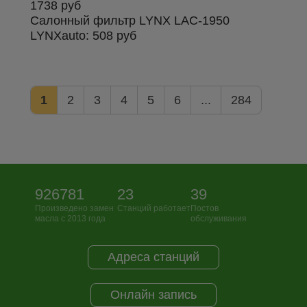
1738 руб
Салонный фильтр LYNX LAC-1950
LYNXauto:
508 руб
1
2
3
4
5
6
...
284
926781
23
39
Произведено замен
Станций работает
Постов
масла с 2013 года
обслуживания
Адреса станций
Онлайн запись