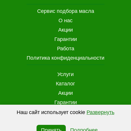
Сервис подбора масла
О нас
Акции
Гарантии
Работа
Политика конфиденциальности
Услуги
Каталог
Акции
Гарантии
Доставка и оплата
Наш сайт использует cookie
Развернуть
(файлы с данными о прошлых посещениях
Контакты
сайта) для персонализации сервисов и
Принять
Подробнее