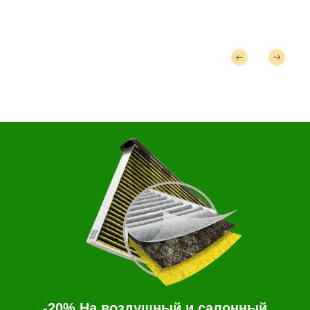
Кузнецовская 60
3 шт
СПБ, Ветеранов 167к8
3 шт
-20% На воздушный и салонный