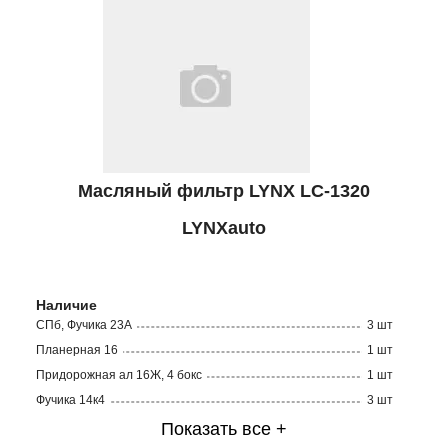
Масляный фильтр LYNX LC-1320
LYNXauto
Наличие
СПб, Фучика 23А
3 шт
Планерная 16
1 шт
Придорожная ал 16Ж, 4 бокс
1 шт
Фучика 14к4
3 шт
Показать все +