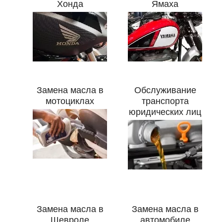
Хонда
Ямаха
Замена масла в
Обслуживание
мотоциклах
транспорта
юридических лиц
Онлайн запись
Замена масла в
Замена масла в
Выберите одну или несколько услуг
Шевроле
автомобиле