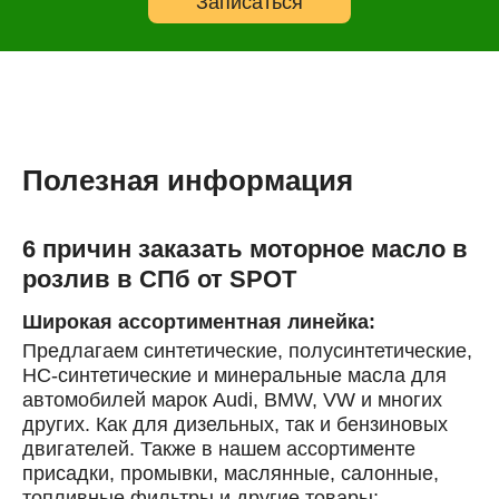
Записаться
Онлайн запись
Выберите одну или несколько услуг
История обслуживания
Полезная информация
Номер телефона
6 причин заказать моторное масло в
Далее
ОК
розлив в СПб от SPOT
Широкая ассортиментная линейка:
Предлагаем синтетические, полусинтетические,
HC-синтетические и минеральные масла для
автомобилей марок Audi, BMW, VW и многих
других. Как для дизельных, так и бензиновых
двигателей.
Также в нашем ассортименте
присадки, промывки, маслянные, салонные,
топливные фильтры и другие товары
;