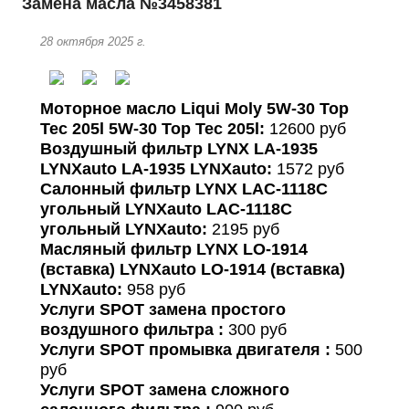
Замена масла №3458381
28 октября 2025 г.
Моторное масло Liqui Moly 5W-30 Top
Tec 205l 5W-30 Top Tec 205l:
12600 руб
Воздушный фильтр LYNX LA-1935
LYNXauto LA-1935 LYNXauto:
1572 руб
Салонный фильтр LYNX LAC-1118C
угольный LYNXauto LAC-1118C
угольный LYNXauto:
2195 руб
Масляный фильтр LYNX LO-1914
(вставка) LYNXauto LO-1914 (вставка)
LYNXauto:
958 руб
Услуги SPOT замена простого
воздушного фильтра :
300 руб
Услуги SPOT промывка двигателя :
500
руб
Услуги SPOT замена сложного