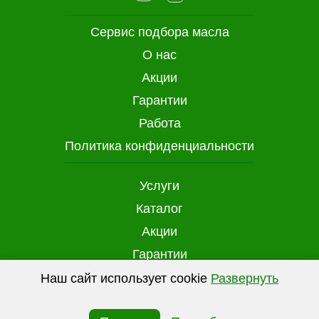
Сервис подбора масла
О нас
Акции
Гарантии
Работа
Политика конфиденциальности
Услуги
Каталог
Акции
Гарантии
Доставка и оплата
Наш сайт использует cookie
Развернуть
(файлы с данными о прошлых посещениях
Контакты
сайта) для персонализации сервисов и