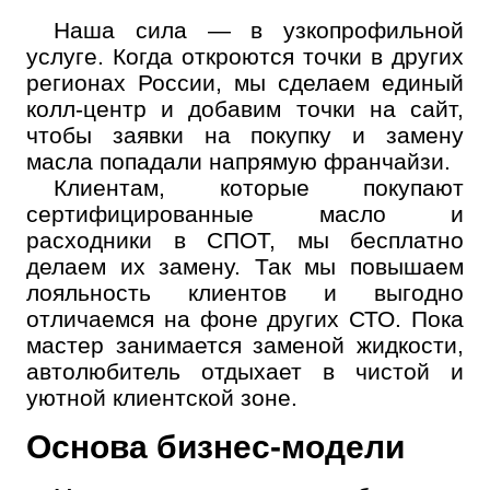
Наша сила — в узкопрофильной
услуге. Когда откроются точки в других
регионах России, мы сделаем единый
колл-центр и добавим точки на сайт,
Онлайн запись
чтобы заявки на покупку и замену
Выберите одну или несколько услуг
масла попадали напрямую франчайзи.
История обслуживания
Клиентам, которые покупают
сертифицированные масло и
расходники в СПОТ, мы бесплатно
Номер телефона
делаем их замену. Так мы повышаем
Далее
ОК
лояльность клиентов и выгодно
отличаемся на фоне других СТО. Пока
мастер занимается заменой жидкости,
автолюбитель отдыхает в чистой и
уютной клиентской зоне.
Основа бизнес-модели