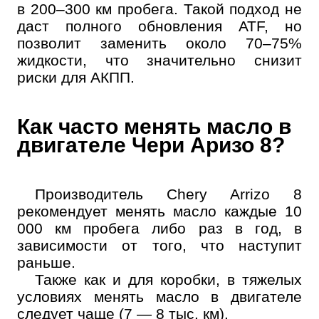
в 200–300 км пробега. Такой подход не
даст полного обновления ATF, но
позволит заменить около 70–75%
Онлайн запись
жидкости, что значительно снизит
Выберите одну или несколько услуг
риски для АКПП.
История обслуживания
Как часто менять масло в
Номер телефона
двигателе Чери Аризо 8?
Далее
ОК
Производитель Chery Arrizo 8
рекомендует менять масло каждые 10
000 км пробега либо раз в год, в
зависимости от того, что наступит
раньше.
Также как и для коробки, в тяжелых
условиях менять масло в двигателе
следует чаще (7 — 8 тыс. км).