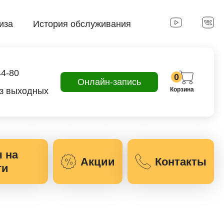
иза
История обслуживания
44-80
0
Онлайн-запись
ез выходных
Корзина
 на
Акции
Контакты
ги