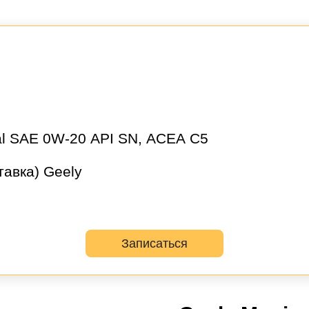
l SAE 0W-20 API SN, ACEA C5
Он
авка) Geely
Выбор
Дата и
Контактн
автосервиса
время
данные
Записаться
несколько услуг