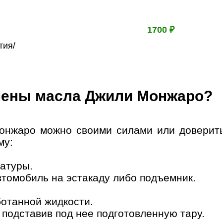
1700 ₽
тия/
амены масла Джили Монжаро?
онжаро можно своими силами или доверить
му:
ратуры.
втомобиль на эстакаду либо подъемник.
ботанной жидкости.
, подставив под нее подготовленную тару.