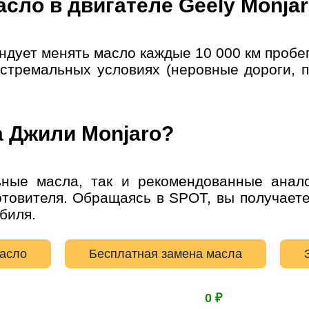
асло в двигателе Geely Monja
История
ует менять масло каждые 10 000 км пробега
стремальных условиях (неровные дороги, п
мер телефона
ОК
а Джили Monjaro?
ные масла, так и рекомендованные анало
отовителя. Обращаясь в SPOT, вы получает
биля.
масло
Бесплатная замена масла
0 ₽