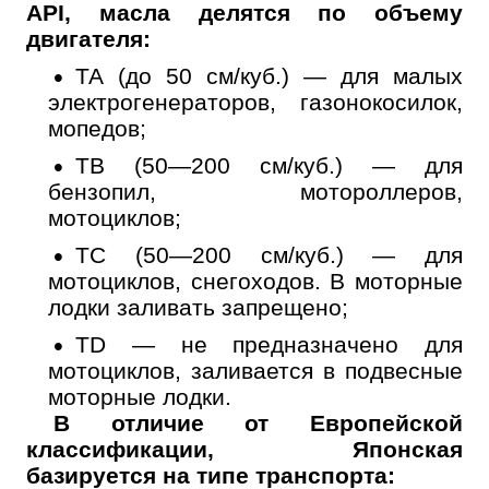
API, масла делятся по объему
двигателя:
ТА (до 50 см/куб.) — для малых
электрогенераторов, газонокосилок,
мопедов;
ТВ (50—200 см/куб.) — для
бензопил, мотороллеров,
мотоциклов;
ТС (50—200 см/куб.) — для
мотоциклов, снегоходов. В моторные
лодки заливать запрещено;
TD — не предназначено для
мотоциклов, заливается в подвесные
моторные лодки.
В отличие от Европейской
классификации, Японская
Онлайн запись
базируется на типе транспорта:
Выберите одну или несколько услуг