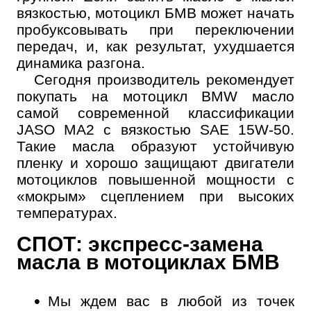
вязкостью, мотоцикл БМВ может начать
пробуксовывать при переключении
передач, и, как результат, ухудшается
Онлайн запись
динамика разгона.
Выберите одну или несколько услуг
Сегодня производитель рекомендует
История обслуживания
покупать на мотоцикл BMW масло
самой современной классификации
Номер телефона
JASO MA2 с вязкостью SAE 15W-50.
Такие масла образуют устойчивую
Далее
ОК
пленку и хорошо защищают двигатели
мотоциклов повышенной мощности с
«мокрым» сцеплением при высоких
температурах.
СПОТ: экспресс-замена
масла в мотоциклах БМВ
Мы ждем вас в любой из точек