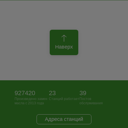
Наверх
927420
23
39
Произведено замен
Станций работает
Постов
масла с 2013 года
обслуживания
Адреса станций